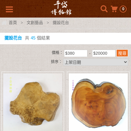
0
首頁
文創藝品
擺設花台
>
>
擺設花台
共
45
個結果
價格：
排序：