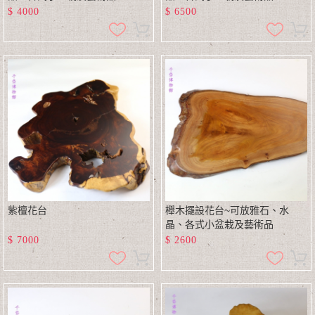
$
4000
$
6500
紫檀花台
櫸木擺設花台~可放雅石、水
晶、各式小盆栽及藝術品
$
7000
$
2600