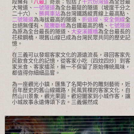
段擁有『
八最
』奇景：包括了
十六份灣道
為全台最
大彎道、
一號隧道
為全台最陡的隧道（坡度千分之
二十六）、
勝興車站
為台灣鐵路縱貫線上最高點、
二號隧道
為海拔最高的隧道、
折返線、安全側線
全
台絕無僅有、
龍騰斷橋
為台鐵最高的橋、
七號隧道
為原為全台最長的隧道、
大安溪鐵橋
為全台最長的
花樑鋼橋，現舊山線已成為台灣民眾共同的歷史記
憶。
在三義可以發堀客家文化的源遠流長，尋回客家先
民飲食文化的記憶，從客家小吃（四炆四炒）到客
家米食、客家擂茶，無一不保留了原始傳統風味，
都值得你細細品嘗。
為一座觀光小鎮，匯集了名聞中外的雕刻藝術，近
百年歷史的舊山線鐵路，民風質樸的客家文化，自
然山川景象，觀光果園。歡迎闔家到小城作客，讓
小城故事永遠傳頌下去。三義儼然成