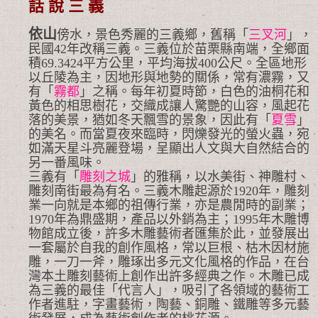
話 說 三 義
依山
傍水，景色秀麗的三義鄉，舊稱「
三叉河
」，
民國42年改稱三義。三義位於苗栗縣南端，全鄉面
積69.3424平方公里，平均海拔400公尺。全區地形
以丘陵為主，因地形與地勢的關係，常有濃霧，又
有「
霧都
」之稱。每年初夏時節，白色的油桐花和
黃色的相思樹花，交織成讓人驚艷的山容，風起花
落的美景，猶如冬天飄雪的景象，因此有「
夏雪
」
的美名。而當夏夜來臨時，閃爍發光的螢火蟲，宛
如滿天星斗亮麗登場，呈顯出人文與大自然結合的
另一番風味。
三義有「
雕刻之城
」的雅稱，以水美街、神雕村、
雕刻南街最為有名。三義木雕起源於1920年，雕刻
業一向就是本鄉的祖傳行業，亦是農閒時的副業；
1970年為鼎盛期，產品以外銷為主；1995年木雕博
物館成立後，許多木雕藝術者匯集於此，並發展出
一套屬於自我的創作風格，常以巨根、枯木因材施
雕，一刀一斧，雕琢出多元文化風格的作品，在台
灣本土雕刻藝術上創作出許多經典之作。木雕已成
為三義的最佳「代言人」，吸引了各領域的藝術工
作者進駐，字畫藝術，陶藝、銅雕、鐵雕等多元藝