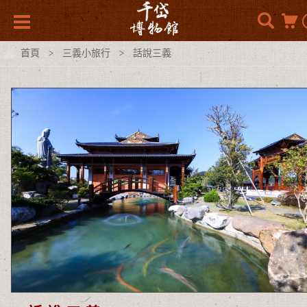
首頁
三義小旅行
話說三義
>
>