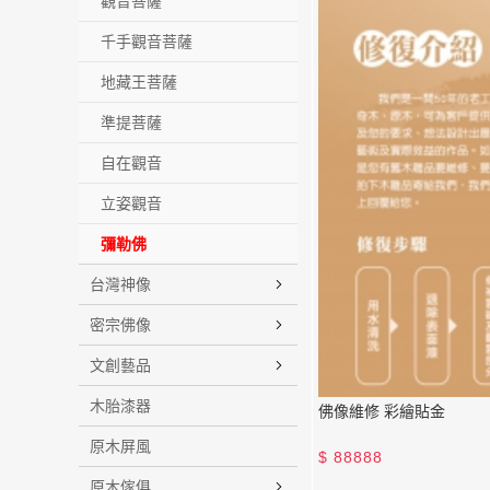
觀音菩薩
千手觀音菩薩
地藏王菩薩
準提菩薩
自在觀音
立姿觀音
彌勒佛
台灣神像
密宗佛像
文創藝品
木胎漆器
佛像維修 彩繪貼金
原木屏風
$
88888
原木傢俱