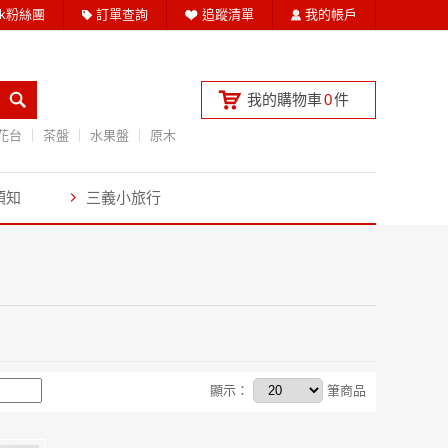
ook粉絲團
訂單查詢
追蹤清單
我的帳戶
我的購物車
0
件
花台
茶盤
水果盤
原木
須知
三義小旅行
顯示：
筆商品