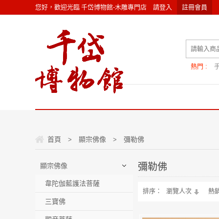
您好，歡迎光臨
千岱博物館-木雕專門店
請
登入
註冊會員
熱門 :
首頁
顯宗佛像
彌勒佛
>
>
彌勒佛
顯宗佛像
韋陀伽藍護法菩薩
排序：
瀏覽人次
熱
三寶佛