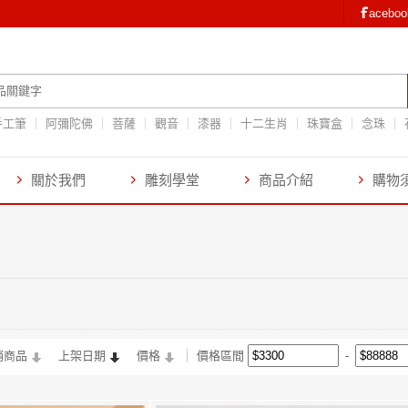
aceb
手工筆
阿彌陀佛
菩薩
觀音
漆器
十二生肖
珠寶盒
念珠
關於我們
雕刻學堂
商品介紹
購物
銷商品
上架日期
價格
價格區間