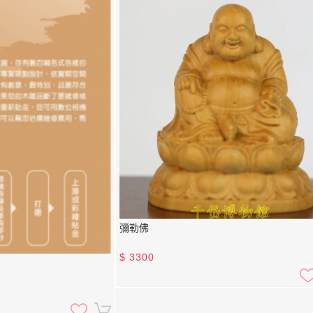
彌勒佛
$
3300