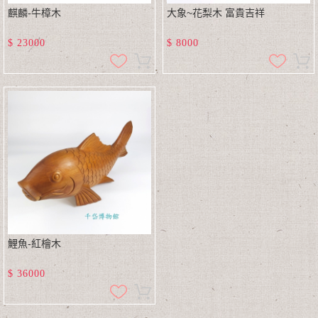
麒麟-牛樟木
大象~花梨木 富貴吉祥
$
23000
$
8000
鯉魚-紅檜木
$
36000