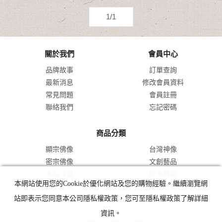
1/1
關於我們
會員中心
品牌故事
訂單查詢
最新消息
修改會員資料
常見問題
會員註冊
聯絡我們
忘記密碼
商品分類
顯宗佛像
台灣神像
密宗佛像
文創藝品
木胎漆器
原木屏風
本網站使用您的Cookie於優化網站及您的購物經驗。繼續瀏覽網
原木傢俱
動物雕刻
宗教用品
站即表示您同意本公司隱私權政策，您可至隱私權政策了解詳細
資訊。