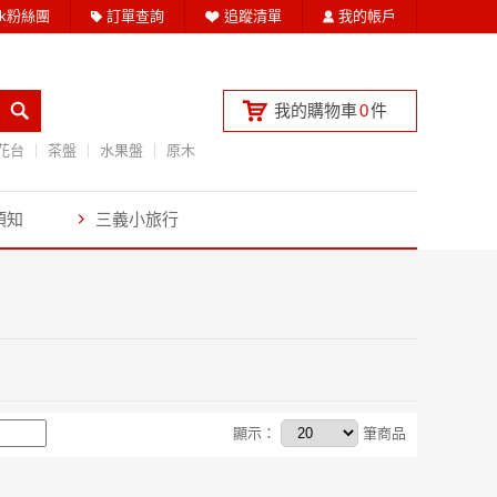
ook粉絲團
訂單查詢
追蹤清單
我的帳戶
我的購物車
0
件
花台
茶盤
水果盤
原木
須知
三義小旅行
顯示：
筆商品