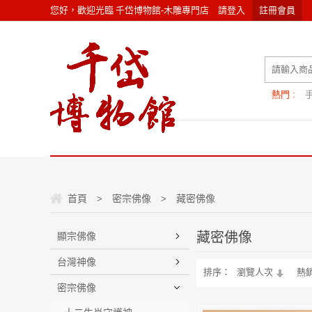
您好，歡迎光臨
千岱博物館-木雕專門店
請
登入
註冊會員
熱門 :
首頁
密宗佛像
藏密佛像
>
>
藏密佛像
顯宗佛像
台灣神像
排序：
瀏覽人次
熱
密宗佛像