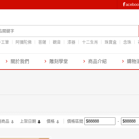
aceb
手工筆
阿彌陀佛
菩薩
觀音
漆器
十二生肖
珠寶盒
念珠
關於我們
雕刻學堂
商品介紹
購物
銷商品
上架日期
價格
價格區間