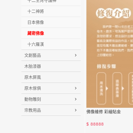
十二生肖守護神
十二神將
日本佛像
藏密佛像
十六羅漢
文創藝品
木胎漆器
原木屏風
原木傢俱
動物雕刻
宗教用品
佛像維修 彩繪貼金
$
88888