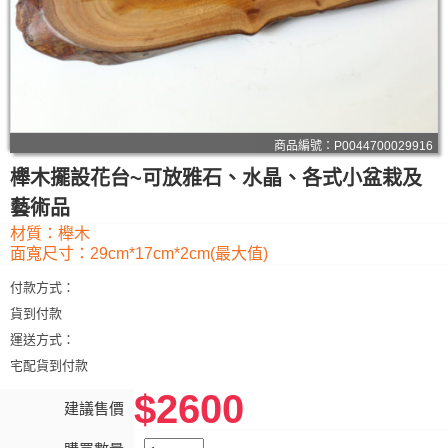
商品編號：P0044700029916
櫸木擺設花台~可放雅石、水晶、各式小盆栽及
藝術品
材質：櫸木
面寬尺寸：29cm*17cm*2cm(最大值)
付款方式：
貨到付款
運送方式：
宅配貨到付款
$2600
建議售價