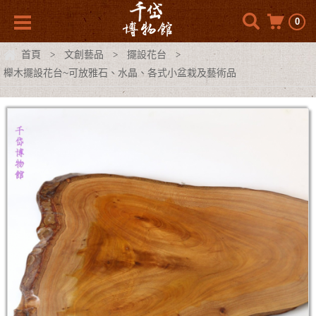
0
首頁
文創藝品
擺設花台
>
>
>
櫸木擺設花台~可放雅石、水晶、各式小盆栽及藝術品