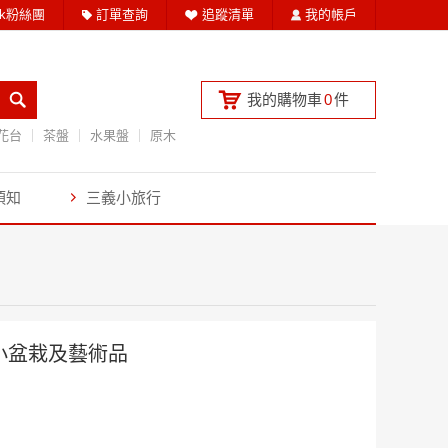
ook粉絲團
訂單查詢
追蹤清單
我的帳戶
我的購物車
0
件
花台
茶盤
水果盤
原木
須知
三義小旅行
小盆栽及藝術品