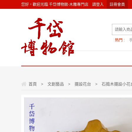
您好，歡迎光臨
千岱博物館-木雕專門店
請
登入
註冊會員
熱門 :
首頁
文創藝品
擺設花台
石搗木擺設小花
>
>
>