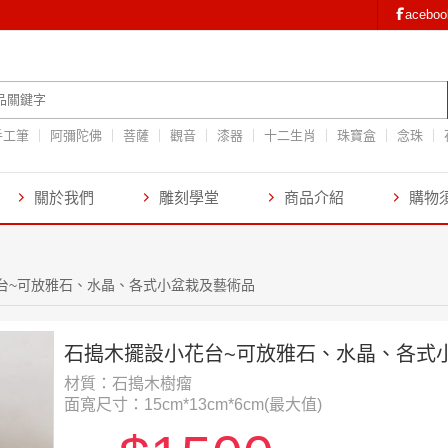
aceb
手工筆
阿彌陀佛
菩薩
觀音
漆器
十二生肖
珠寶盒
念珠
關於我們
雕刻學堂
商品介紹
購物
台~可放雅石、水晶、各式小盆栽及藝術品
石搗木擺設小花台~可放雅石、水晶、各式
材質：石搗木樹瘤
面寬尺寸：15cm*13cm*6cm(最大值)