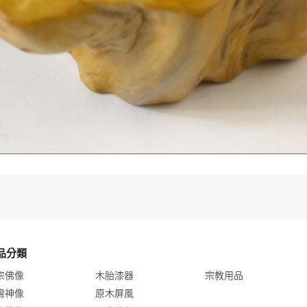
品分類
宗佛像
木胎漆器
宗教用品
灣神像
原木屏風