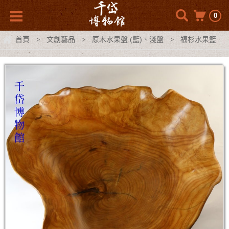
0
首頁
文創藝品
原木水果盤 (籃)、淺盤
福杉水果籃
>
>
>