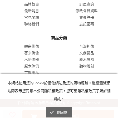
品牌故事
訂單查詢
最新消息
修改會員資料
常見問題
會員註冊
聯絡我們
忘記密碼
商品分類
顯宗佛像
台灣神像
密宗佛像
文創藝品
木胎漆器
原木屏風
原木傢俱
動物雕刻
宗教用品
本網站使用您的Cookie於優化網站及您的購物經驗。繼續瀏覽網
站即表示您同意本公司隱私權政策，您可至隱私權政策了解詳細
資訊。
千岱博物館-木雕專門店版權所有 © copyright Reserved.
我同意
加入購物車