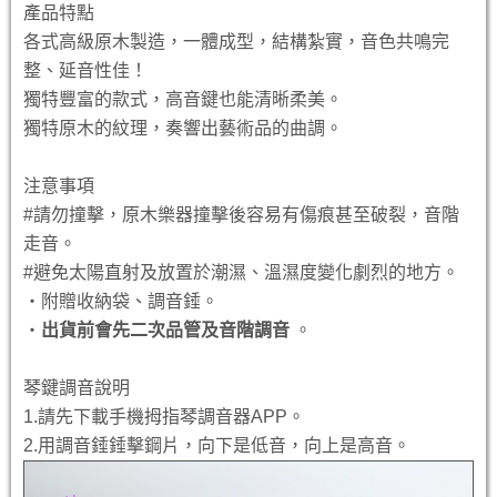
產品特點
各式高級原木製造，一體成型，結構紮實，音色共鳴完
整、延音性佳！
獨特豐富的款式，高音鍵也能清晰柔美。
獨特原木的紋理，奏響出藝術品的曲調。
注意事項
#請勿撞擊，原木樂器撞擊後容易有傷痕甚至破裂，音階
走音。
#避免太陽直射及放置於潮濕、溫濕度變化劇烈的地方。
‧附贈收納袋、調音錘。
‧
出貨前會先二次品管
及音階
調音
。
琴鍵調音說明
1.請先下載手機拇指琴調音器APP。
2.用調音錘錘擊鋼片，向下是低音，向上是高音。