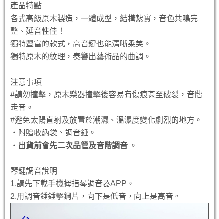
產品特點
各式高級原木製造，一體成型，結構紮實，音色共鳴完
整、延音性佳！
獨特豐富的款式，高音鍵也能清晰柔美。
獨特原木的紋理，奏響出藝術品的曲調。
注意事項
#請勿撞擊，原木樂器撞擊後容易有傷痕甚至破裂，音階
走音。
#避免太陽直射及放置於潮濕、溫濕度變化劇烈的地方。
‧附贈收納袋、調音錘。
‧
出貨前會先二次品管
及音階
調音
。
琴鍵調音說明
1.請先下載手機拇指琴調音器APP。
2.用調音錘錘擊鋼片，向下是低音，向上是高音。