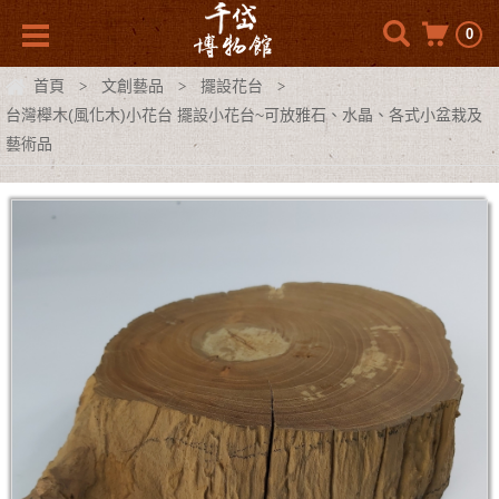
0
首頁
文創藝品
擺設花台
>
>
>
台灣櫸木(風化木)小花台 擺設小花台~可放雅石、水晶、各式小盆栽及
藝術品