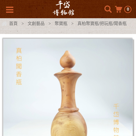
0
首頁
文創藝品
聚寶瓶
真柏聚寶瓶/把玩瓶/聞香瓶
>
>
>