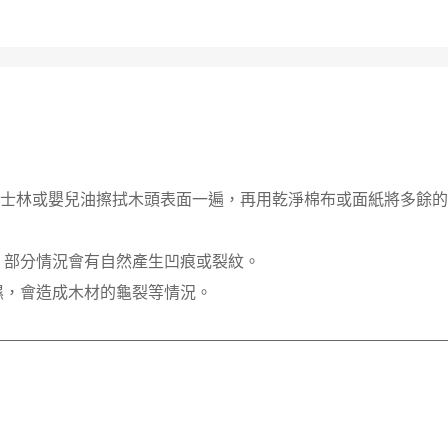
凡士林或嬰兒油擦拭木頭表面一遍，再用乾淨棉布或面紙將多餘
，部分情況會有自然產生凹痕或裂紋。
濕，會造成木材的龜裂等情況。