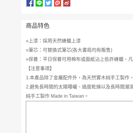
商品特色
»上漆：採用天然蜂蠟上漆
»筆芯：可替換式筆芯(各大書局均有販售)
»保養：平日保養可用棉布或面紙沾上些許蜂蠟、
【注意事項】
1.本產品除了金屬配件外，為天然實木純手工製作
2.避免長時間的太陽曝曬、過度乾燥以及長時間潮
純手工製作 Made in Taiwan。