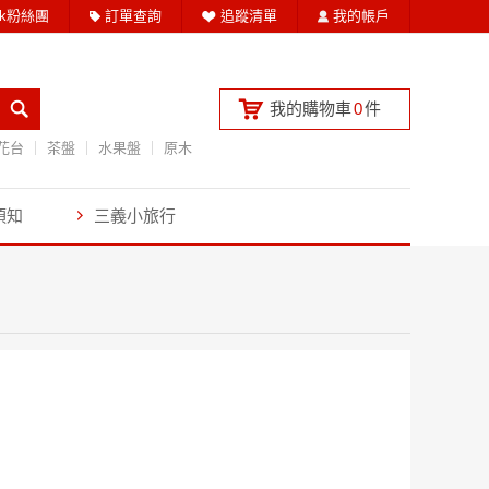
ook粉絲團
訂單查詢
追蹤清單
我的帳戶
我的購物車
0
件
花台
茶盤
水果盤
原木
須知
三義小旅行