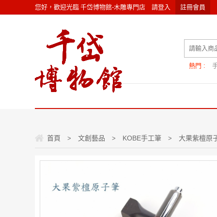
您好，歡迎光臨
千岱博物館-木雕專門店
請
登入
註冊會員
熱門 :
首頁
文創藝品
KOBE手工筆
大果紫檀原子
>
>
>