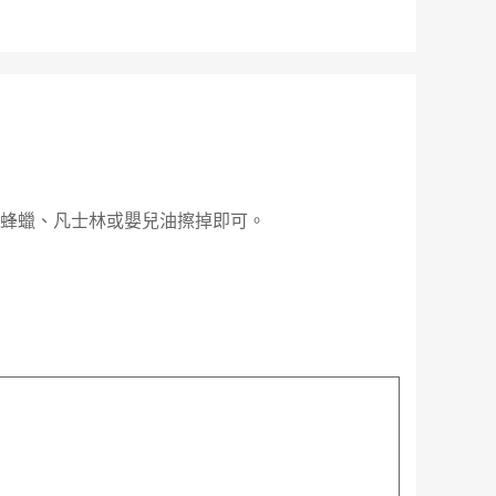
的蜂蠟、凡士林或嬰兒油擦掉即可。