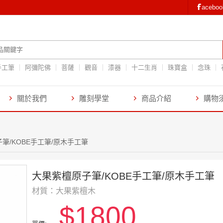
aceb
手工筆
阿彌陀佛
菩薩
觀音
漆器
十二生肖
珠寶盒
念珠
關於我們
雕刻學堂
商品介紹
購物
筆/KOBE手工筆/原木手工筆
大果紫檀原子筆/KOBE手工筆/原木手工筆
材質：大果紫檀木
$1800