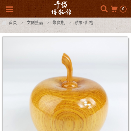
0
首頁
文創藝品
聚寶瓶
蘋果~紅檜
>
>
>