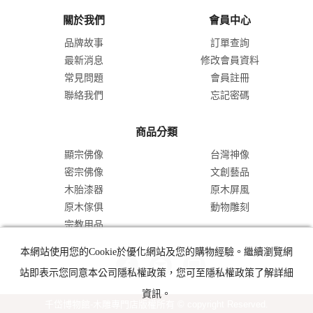
關於我們
會員中心
品牌故事
訂單查詢
最新消息
修改會員資料
常見問題
會員註冊
聯絡我們
忘記密碼
商品分類
顯宗佛像
台灣神像
密宗佛像
文創藝品
木胎漆器
原木屏風
原木傢俱
動物雕刻
宗教用品
本網站使用您的Cookie於優化網站及您的購物經驗。繼續瀏覽網
站即表示您同意本公司隱私權政策，您可至隱私權政策了解詳細
資訊。
千岱博物館-木雕專門店版權所有 © copyright Reserved.