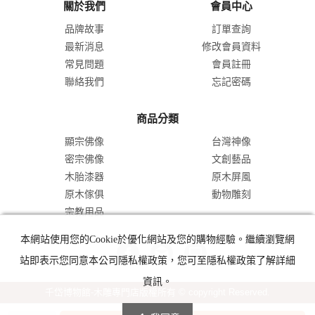
關於我們
會員中心
品牌故事
訂單查詢
最新消息
修改會員資料
常見問題
會員註冊
聯絡我們
忘記密碼
商品分類
顯宗佛像
台灣神像
密宗佛像
文創藝品
木胎漆器
原木屏風
原木傢俱
動物雕刻
宗教用品
本網站使用您的Cookie於優化網站及您的購物經驗。繼續瀏覽網
站即表示您同意本公司隱私權政策，您可至隱私權政策了解詳細
資訊。
千岱博物館-木雕專門店版權所有 © copyright Reserved.