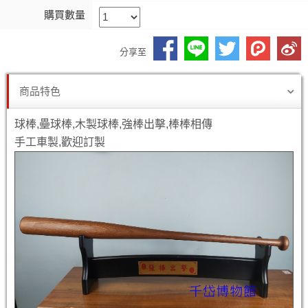
購買數量
分享至
商品特色
球棒,壘球棒,木製球棒,強棒出擊,棒棒相傳
手工車製,歡迎訂製