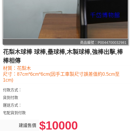
商品編號：P0044700032981
花梨木球棒 球棒,壘球棒,木製球棒,強棒出擊,棒
棒相傳
材質：花梨木
尺寸：87cm*6cm*6cm(因手工車製尺寸誤差值約0.5cm至
1cm)
付款方式：
貨到付款
運送方式：
宅配貨到付款
$10000
建議售價