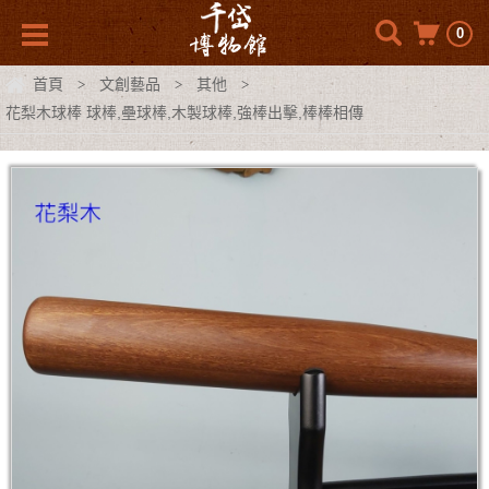
0
首頁
文創藝品
其他
>
>
>
花梨木球棒 球棒,壘球棒,木製球棒,強棒出擊,棒棒相傳