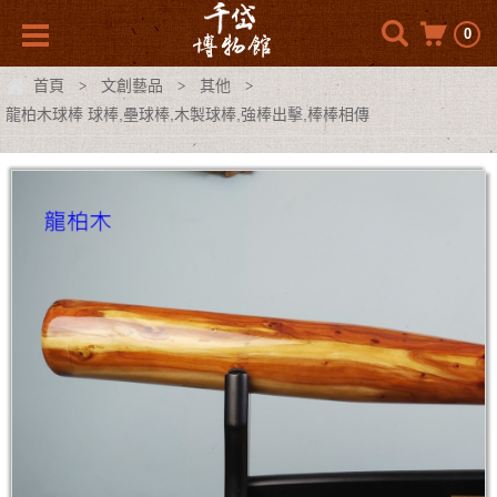
0
首頁
文創藝品
其他
>
>
>
龍柏木球棒 球棒,壘球棒,木製球棒,強棒出擊,棒棒相傳