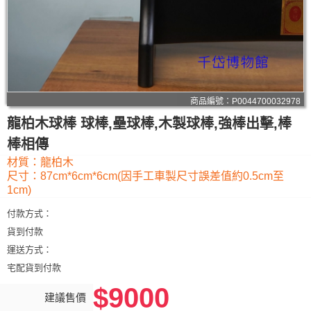
商品編號：P0044700032978
龍柏木球棒 球棒,壘球棒,木製球棒,強棒出擊,棒
棒相傳
材質：龍柏木
尺寸：87cm*6cm*6cm(因手工車製尺寸誤差值約0.5cm至
1cm)
付款方式：
貨到付款
運送方式：
宅配貨到付款
$9000
建議售價