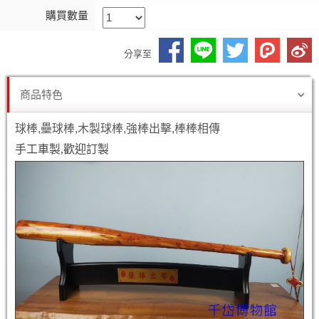
購買數量
分享至
商品特色
球棒,壘球棒,木製球棒,強棒出擊,棒棒相傳
手工車製,歡迎訂製