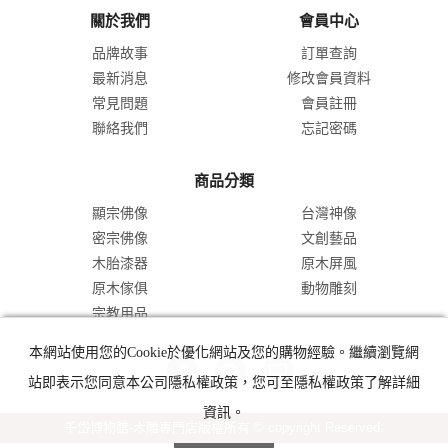
關於我們
會員中心
品牌故事
訂單查詢
最新消息
修改會員資料
常見問題
會員註冊
聯絡我們
忘記密碼
商品分類
顯宗佛像
台灣神像
密宗佛像
文創藝品
木胎漆器
原木屏風
原木傢俱
動物雕刻
宗教用品
本網站使用您的Cookie於優化網站及您的購物經驗。繼續瀏覽網
站即表示您同意本公司隱私權政策，您可至隱私權政策了解詳細
資訊。
千岱博物館-木雕專門店版權所有 © copyright Reserved.