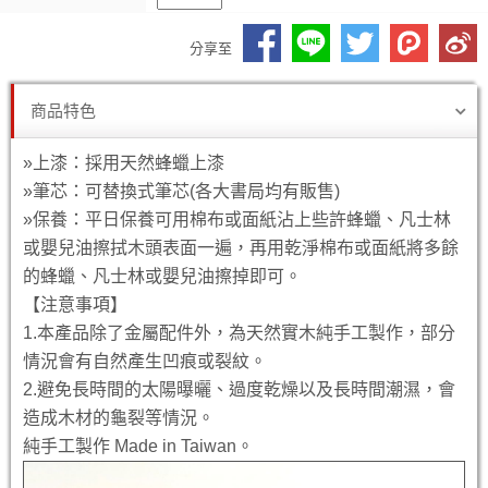
分享至
商品特色
»上漆：採用天然蜂蠟上漆
»筆芯：可替換式筆芯(各大書局均有販售)
»保養：平日保養可用棉布或面紙沾上些許蜂蠟、凡士林
或嬰兒油擦拭木頭表面一遍，再用乾淨棉布或面紙將多餘
的蜂蠟、凡士林或嬰兒油擦掉即可。
【注意事項】
1.本產品除了金屬配件外，為天然實木純手工製作，部分
情況會有自然產生凹痕或裂紋。
2.避免長時間的太陽曝曬、過度乾燥以及長時間潮濕，會
造成木材的龜裂等情況。
純手工製作 Made in Taiwan。