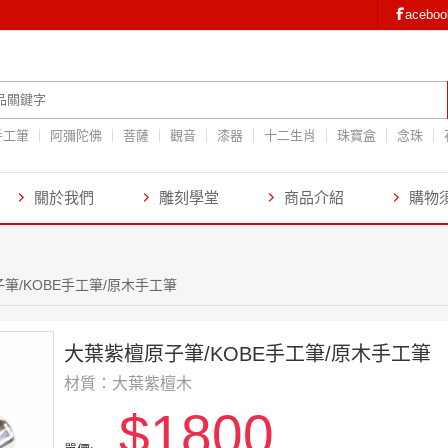
aceb
手工筆
阿彌陀佛
菩薩
觀音
漆器
十二生肖
珠寶盒
念珠
關於我們
雕刻學堂
商品介紹
購物
筆/KOBE手工筆/原木手工筆
大葉紫檀原子筆/KOBE手工筆/原木手工筆
材質：大葉紫檀木
$1800