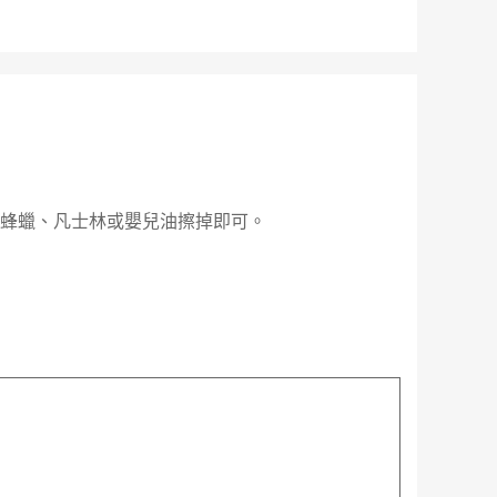
的蜂蠟、凡士林或嬰兒油擦掉即可。