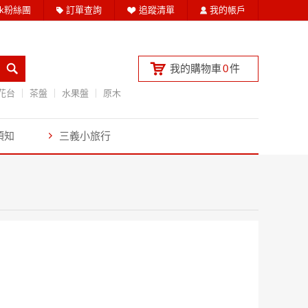
ook粉絲團
訂單查詢
追蹤清單
我的帳戶
我的購物車
0
件
花台
茶盤
水果盤
原木
須知
三義小旅行