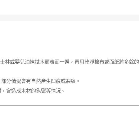
凡士林或嬰兒油擦拭木頭表面一遍，再用乾淨棉布或面紙將多餘
，部分情況會有自然產生凹痕或裂紋。
濕，會造成木材的龜裂等情況。