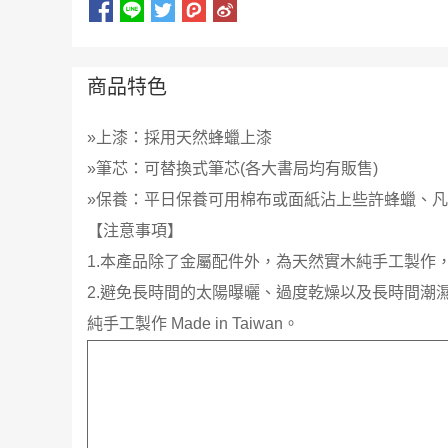
商品特色
»上漆：採用天然蜂蠟上漆
»筆芯：可替換式筆芯(各大書局均有販售)
»保養：平日保養可用棉布或面紙沾上些許蜂蠟、
【注意事項】
1.本產品除了金屬配件外，為天然實木純手工製作
2.避免長時間的太陽曝曬、過度乾燥以及長時間潮
純手工製作 Made in Taiwan。