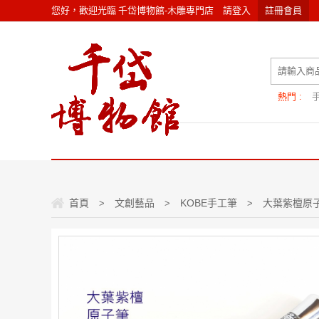
您好，歡迎光臨
千岱博物館-木雕專門店
請
登入
註冊會員
熱門 :
首頁
文創藝品
KOBE手工筆
大葉紫檀原子
>
>
>