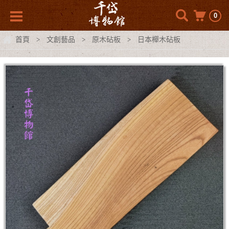
0
首頁
文創藝品
原木砧板
日本櫸木砧板
>
>
>