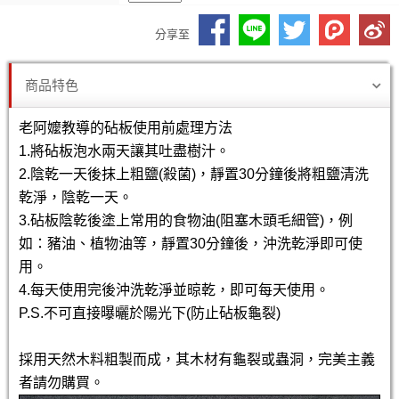
分享至
商品特色
老阿嬤教導的砧板使用前處理方法
1.將砧板泡水兩天讓其吐盡樹汁。
2.陰乾一天後抹上粗鹽(殺菌)，靜置30分鐘後將粗鹽清洗
乾淨，陰乾一天。
3.砧板陰乾後塗上常用的食物油(阻塞木頭毛細管)，例
如：豬油、植物油等，靜置30分鐘後，沖洗乾淨即可使
用。
4.每天使用完後沖洗乾淨並晾乾，即可每天使用。
P.S.不可直接曝曬於陽光下(防止砧板龜裂)
採用天然木料粗製而成，其木材有龜裂或蟲洞，完美主義
者請勿購買。