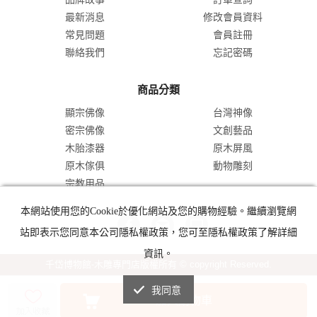
最新消息
修改會員資料
常見問題
會員註冊
聯絡我們
忘記密碼
商品分類
顯宗佛像
台灣神像
密宗佛像
文創藝品
木胎漆器
原木屏風
原木傢俱
動物雕刻
宗教用品
本網站使用您的Cookie於優化網站及您的購物經驗。繼續瀏覽網
站即表示您同意本公司隱私權政策，您可至隱私權政策了解詳細
資訊。
千岱博物館-木雕專門店版權所有 © copyright Reserved.
我同意
加入購物車