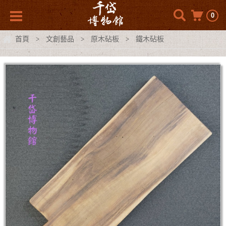
0
首頁
文創藝品
原木砧板
鐵木砧板
>
>
>