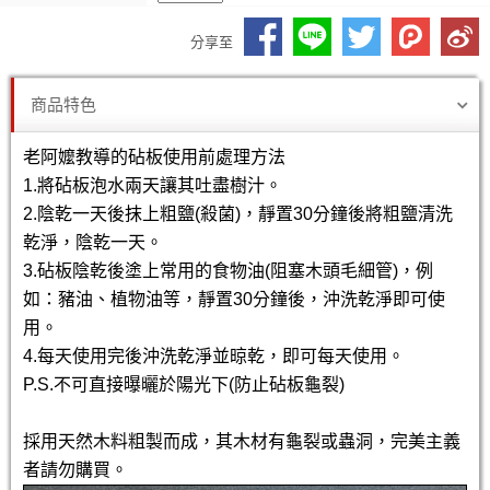
分享至
商品特色
老阿嬤教導的砧板使用前處理方法
1.將砧板泡水兩天讓其吐盡樹汁。
2.陰乾一天後抹上粗鹽(殺菌)，靜置30分鐘後將粗鹽清洗
乾淨，陰乾一天。
3.砧板陰乾後塗上常用的食物油(阻塞木頭毛細管)，例
如：豬油、植物油等，靜置30分鐘後，沖洗乾淨即可使
用。
4.每天使用完後沖洗乾淨並晾乾，即可每天使用。
P.S.不可直接曝曬於陽光下(防止砧板龜裂)
採用天然木料粗製而成，其木材有龜裂或蟲洞，完美主義
者請勿購買。