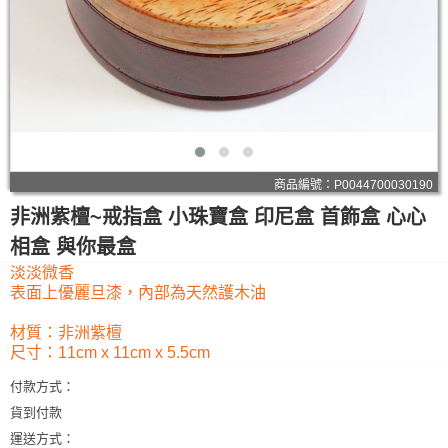
商品編號：P0044700030190
非洲紫檀~戒指盒 小珠寶盒 印尼盒 首飾盒 心心
相盒 與你最盒
淡淡微香
表面上優麗旦漆，內部為天然護木油
材質：非洲紫檀
尺寸：11cm x 11cm x 5.5cm
付款方式：
貨到付款
運送方式：