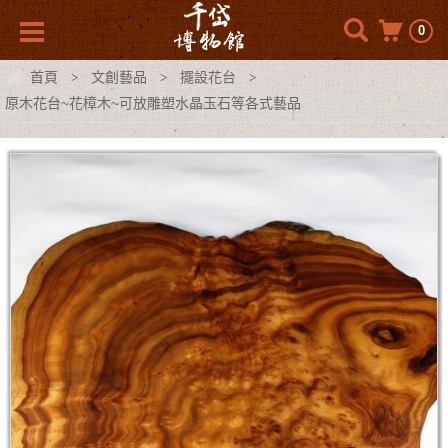
0
首頁
文創藝品
擺設花台
>
>
>
原木花台~花樟木~可放雕塑水晶玉石等各式藝品