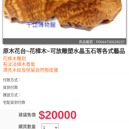
商品編號：P0044700029237
原木花台~花樟木~可放雕塑水晶玉石等各式藝品
花樟木雕刻
有淡淡樟木香氣
漂亮木紋及保留自然樹皮邊
付款方式：
貨到付款
運送方式：
宅配貨到付款
$20000
建議售價
購買數量