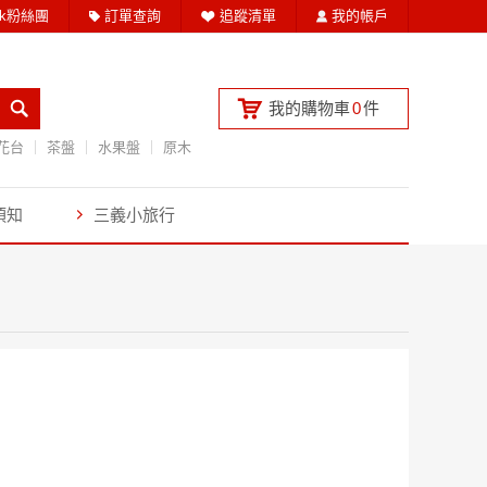
ook粉絲團
訂單查詢
追蹤清單
我的帳戶
我的購物車
0
件
花台
茶盤
水果盤
原木
須知
三義小旅行