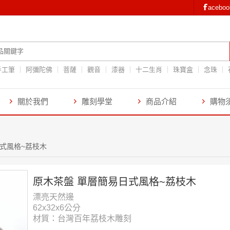
aceb
手工筆
阿彌陀佛
菩薩
觀音
漆器
十二生肖
珠寶盒
念珠
關於我們
雕刻學堂
商品介紹
購物
式風格~荔枝木
原木茶盤 單層簡易日式風格~荔枝木
漂亮天然邊
62x32x6公分
材質：台灣百年荔枝木雕刻