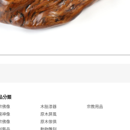
品分類
宗佛像
木胎漆器
宗教用品
灣神像
原木屏風
宗佛像
原木傢俱
創藝品
動物雕刻