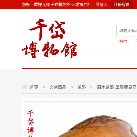
您好，歡迎光臨
千岱博物館-木雕專門店
請
登入
註冊會員
熱門 :
首頁
文創藝品
茶盤
原木茶盤 單層簡易日
>
>
>