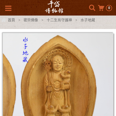
0
首頁
密宗佛像
十二生肖守護神
水子地藏
>
>
>