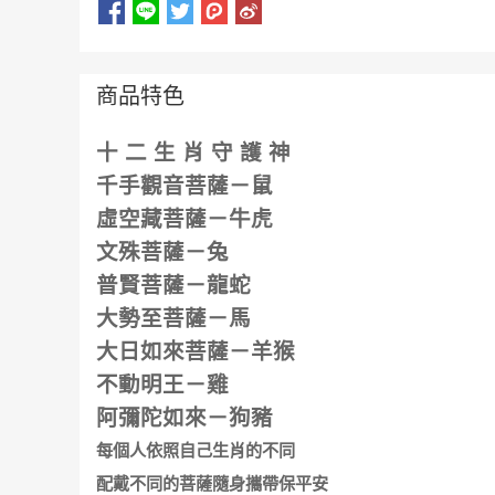
商品特色
十 二 生 肖 守 護 神
千手觀音菩薩－鼠
虛空藏菩薩－牛虎
文殊菩薩－兔
普賢菩薩－龍蛇
大勢至菩薩－馬
大日如來菩薩－羊猴
不動明王－雞
阿彌陀如來－狗豬
每個人依照自己生肖的不同
配戴不同的菩薩隨身攜帶保平安