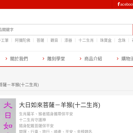
aceb
手工筆
阿彌陀佛
菩薩
觀音
漆器
十二生肖
珠寶盒
念珠
關於我們
雕刻學堂
商品介紹
購物
菩薩－羊猴(十二生肖)
大日如來菩薩－羊猴(十二生肖)
生肖屬羊、猴者隨身攜帶保平安
十二生肖守護神
隨身配戴菩薩保平安
開運、行車、旅行、順產、平安、金榜題名