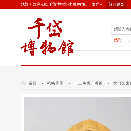
您好，歡迎光臨
千岱博物館-木雕專門店
請
登入
註冊會員
熱門 :
首頁
密宗佛像
十二生肖守護神
大日如來
>
>
>