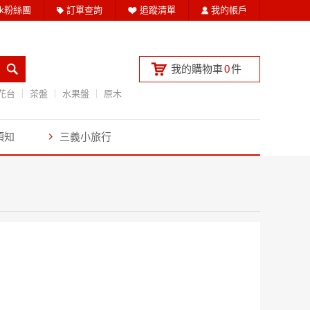
ook粉絲團
訂單查詢
追蹤清單
我的帳戶
我的購物車
0
件
花台
茶盤
水果盤
原木
須知
三義小旅行