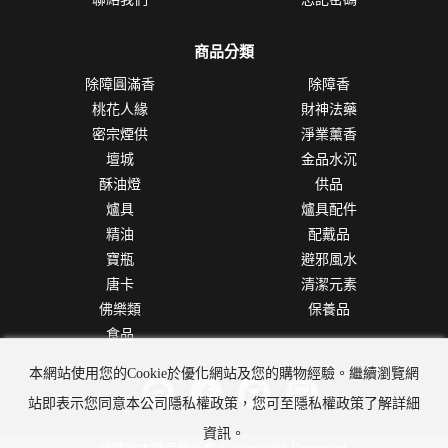
商品分類
除障圓滿香
除障香
桃花人緣
財神法藥
密宗煙供
淨業薰香
壇城
金品水沉
酥油燈
供品
爐具
爐具配件
精油
配戴品
寶瓶
避邪風水
唐卡
清潔元素
佛樂類
保養品
食品
本網站使用您的Cookie於優化網站及您的購物經驗。繼續瀏覽網
站即表示您同意本公司隱私權政策，您可至隱私權政策了解詳細
資訊。