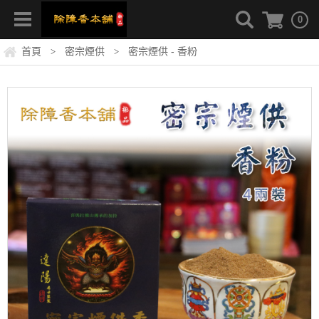
0
首頁
密宗煙供
密宗煙供 - 香粉
>
>