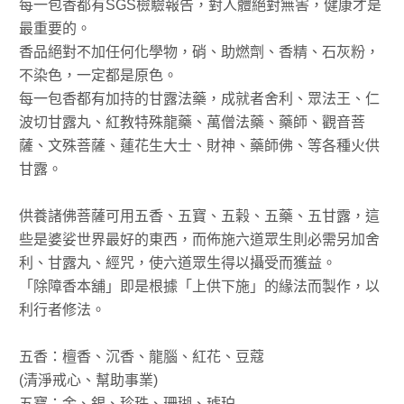
每一包香都有SGS檢驗報告，對人體絕對無害，健康才是
最重要的。
香品絕對不加任何化學物，硝、助燃劑、香精、石灰粉，
不染色，一定都是原色。
每一包香都有加持的甘露法藥，成就者舍利、眾法王、仁
波切甘露丸、紅教特殊龍藥、萬僧法藥、藥師、觀音菩
薩、文殊菩薩、蓮花生大士、財神、藥師佛、等各種火供
甘露。
供養諸佛菩薩可用五香、五寶、五榖、五藥、五甘露，這
些是婆娑世界最好的東西，而佈施六道眾生則必需另加舍
利、甘露丸、經咒，使六道眾生得以攝受而獲益。
「除障香本舖」即是根據「上供下施」的緣法而製作，以
利行者修法。
五香：檀香、沉香、龍腦、紅花、豆蔻
(清淨戒心、幫助事業)
五寶：金、銀、珍珠、珊瑚、琥珀