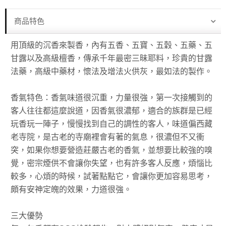
商品特色
用頂級的沉香來製香，內有五香、五寶、五穀、五藥、五
甘露以及高級檀香，傳承千年最密三昧耶料，珍貴的甘露
法藥，高級中藥材，懷法及增法火供灰，最如法的製作。
香氣特色：香氣味道很沉重，力量很強，第一次接觸到的
客人往往都這麼說道，因香氣很濃郁，適合的族群是已經
玩香玩一陣子，慢慢找到自己的調性的客人，味道偏西藏
老寺院，是古老的寺廟裡會有著的氣息，很濃但不又衝
突，如果你想要營造莊嚴古老的香氣，並想要比較強的嗅
覺，密宗煙供不會讓你失望，也有許多客人反應，煩惱比
較多，心煩的時候，試著點點它，會讓你更加容易思考，
頗有安神定魄的效果，力道很強。
三大優勢