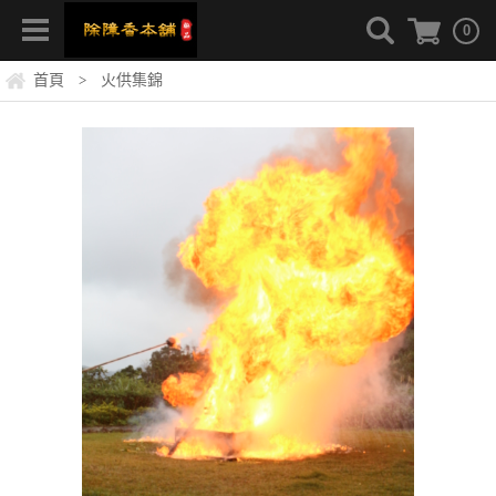
0
首頁
火供集錦
>