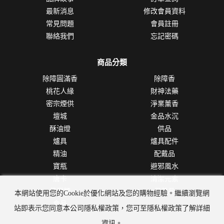
最新消息
修改會員資料
常見問題
會員註冊
聯絡我們
忘記密碼
商品分類
除障圓滿香
除障香
桃花人緣
財神法藥
密宗煙供
淨業薰香
壇城
金品水沉
酥油燈
供品
爐具
爐具配件
精油
配戴品
寶瓶
避邪風水
唐卡
清潔元素
佛樂類
保養品
本網站使用您的Cookie於優化網站及您的購物經驗。繼續瀏覽網
食品
站即表示您同意本公司隱私權政策，您可至隱私權政策了解詳細
資訊。