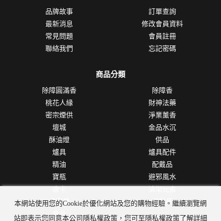
品牌故事
訂單查詢
最新消息
修改會員資料
常見問題
會員註冊
聯絡我們
忘記密碼
商品分類
除障圓滿香
除障香
桃花人緣
財神法藥
密宗煙供
淨業薰香
壇城
金品水沉
酥油燈
供品
爐具
爐具配件
精油
配戴品
寶瓶
避邪風水
唐卡
清潔元素
佛樂類
保養品
本網站使用您的Cookie於優化網站及您的購物經驗。繼續瀏覽網
食品
站即表示您同意本公司隱私權政策，您可至隱私權政策了解詳細