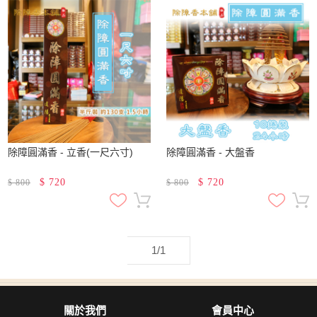
除障圓滿香 - 立香(一尺六寸)
除障圓滿香 - 大盤香
$
720
$
720
$
800
$
800
1/1
關於我們
會員中心