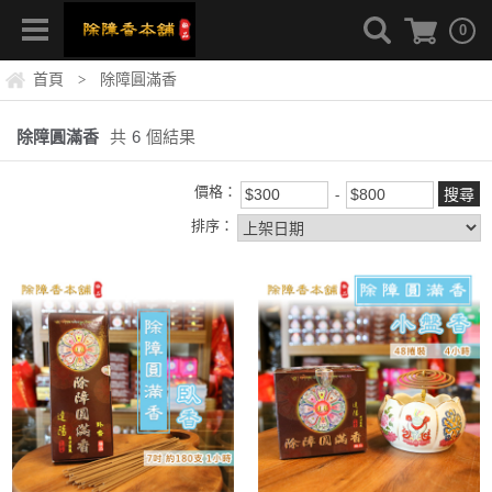
0
首頁
除障圓滿香
>
除障圓滿香
共
6
個結果
價格：
排序：