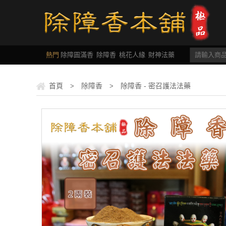
熱門
除障圓滿香
除障香
桃花人緣
財神法藥
首頁
除障香
除障香 - 密召護法法藥
>
>