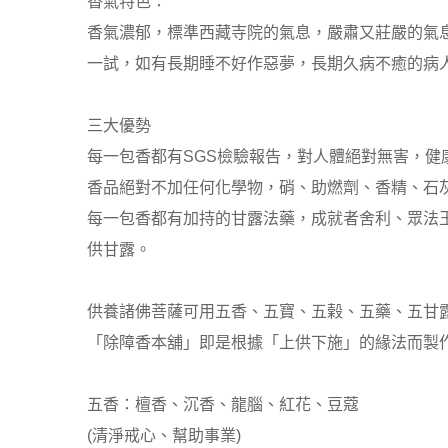
香氣特色：
香氣濃郁，標準西藏寺院的氣息，嚴肅又莊嚴的氣
一試，如有長期睡不好作惡夢，長期久病不癒的病
三大優勢
每一包香都有SGS檢驗報告，對人體絕對無害，健
香品絕對不加任何化學物，硝、助燃劑、香精、石
每一包香都有加持的甘露法藥，成就者舍利、眾法
供甘露。
供養諸佛菩薩可用五香、五寶、五榖、五藥、五甘
「除障香本舖」即是根據「上供下施」的緣法而製
五香：檀香、沉香、龍腦、紅花、豆蔻
(清淨戒心、幫助事業)