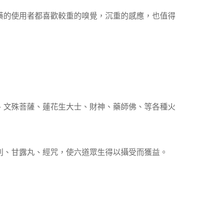
藥的使用者都喜歡較重的嗅覺，沉重的感應，也值得
、文殊菩薩、蓮花生大士、財神、藥師佛、等各種火
利、甘露丸、經咒，使六道眾生得以攝受而獲益。