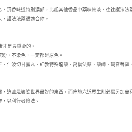
息，沉香味道特別濃郁，比起其他香品中藥味較淡，往往護法法
人，護法法藥很適合你。
康才是最重要的。
灰粉，不染色，一定都是原色。
王、仁波切甘露丸、紅教特殊龍藥、萬僧法藥、藥師、觀音菩薩
露，這些是婆娑世界最好的東西，而佈施六道眾生則必需另加舍
作，以利行者修法。