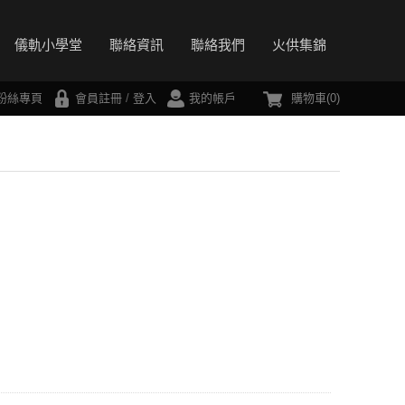
儀軌小學堂
聯絡資訊
聯絡我們
火供集錦
ok粉絲專頁
會員註冊
/
登入
我的帳戶
購物車(
0
)