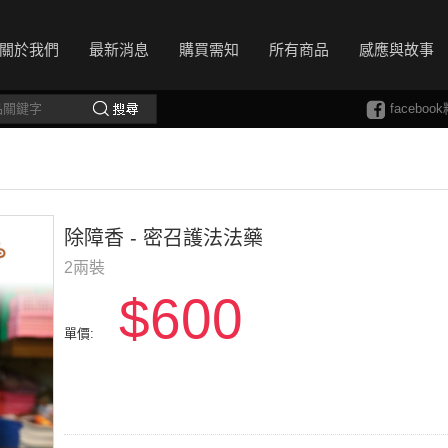
關於我們
最新消息
購買需知
所有商品
感應與故事
facebo
除障香 - 密召護法法藥
2兩裝
$600
單價: