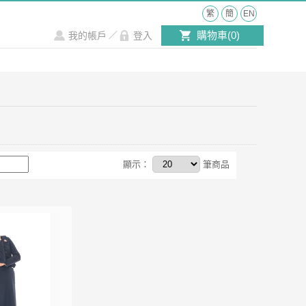
繁
簡
EN
購物車(
0
)
我的帳戶
／
登入
顯示：
筆商品