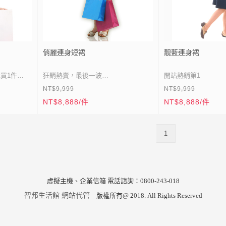
俏麗連身短裙
靓藍連身裙
買1件
狂銷熱賣，最後一波
開站熱銷第1
NT$9,999
NT$9,999
休閒、工作皆適宜
NT$8,888/件
NT$8,888/件
最後30件，敬請把握
1
虛擬主機、企業信箱 電話諮詢：0800-243-018
智邦生活館 網站代管
版權所有@ 2018. All Rights Reserved