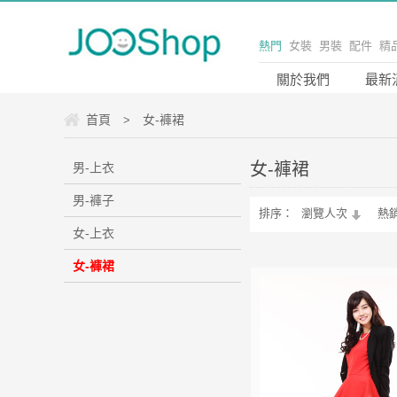
熱門
女裝
男裝
配件
精
熱門關鍵字設定
關於我們
最新
首頁
女-褲裙
>
女-褲裙
男-上衣
男-褲子
排序：
瀏覽人次
熱
女-上衣
女-褲裙