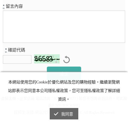
*
留言內容
*
確認代碼
本網站使用您的Cookie於優化網站及您的購物經驗。繼續瀏覽網
站即表示您同意本公司隱私權政策，您可至隱私權政策了解詳細
虛擬主機、企業信箱 電話諮詢：02-2771-8077 | 若您不想再收到信件，可此按
資訊。
此[UNSUBSCRIBE]
智邦生活館 網站代管
版權所有@ 2018. All Rights Reserved
我同意