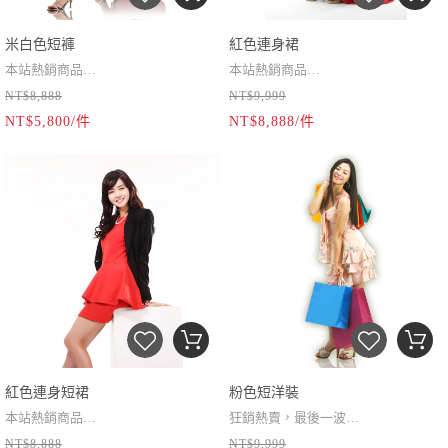
米白色短褲
紅色連身裙
本站熱銷商品
本站熱銷商品
NT$8,888
NT$9,999
小編推薦 錯過不再
小編推薦 錯過不再
NT$5,800/件
NT$8,888/件
紅色連身短裙
粉色短洋裝
本站熱銷商品
狂銷熱賣，最後一波
NT$8,888
NT$9,999
小編推薦 錯過不再
休閒、工作皆適宜