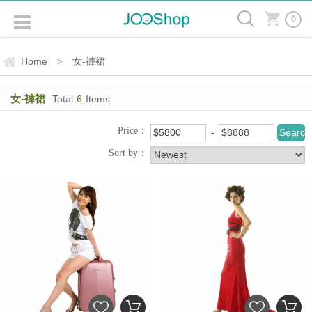
0
Home
女-褲裙
>
女-褲裙
Total
6
Items
Price：
Sort by：