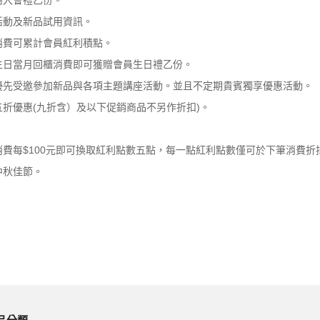
屬入會禮乙份。
活動及新品試用資訊。
消費可累計會員紅利積點。
生日當月回櫃消費即可獲贈會員生日禮乙份。
優先受邀參加新品與各項主題講座活動。並且不定期貴賓獨享優惠活動。
折優惠(九折含）及以下促銷商品不另作折扣)。
消費
每$100元即可換取紅利點數五點，每一點紅利點數僅可於下筆消費折抵
中秋佳節。