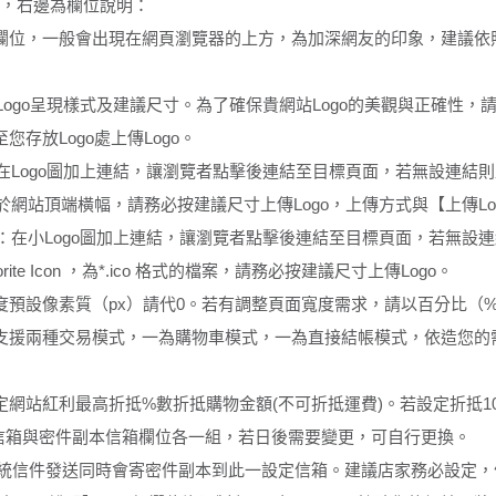
後，右邊為欄位說明：
欄位，一般會出現在網頁瀏覽器的上方，為加深網友的印象，建議依
Logo呈現樣式及建議尺寸。為了確保貴網站Logo的美觀與正確性，請務必
您存放Logo處上傳Logo。
：在Logo圖加上連結，讓瀏覽者點擊後連結至目標頁面，若無設連結
現於網站頂端橫幅，請務必按建議尺寸上傳Logo，上傳方式與【上傳Lo
結】：在小Logo圖加上連結，讓瀏覽者點擊後連結至目標頁面，若無設
orite Icon ，為*.ico 格式的檔案，請務必按建議尺寸上傳Logo。
度預設像素質（px）請代0。若有調整頁面寬度需求，請以百分比（
支援兩種交易模式，一為購物車模式，一為直接結帳模式，依造您的
網站紅利最高折抵%數折抵購物金額(不可折抵運費)。若設定折抵10
客服信箱與密件副本信箱欄位各一組，若日後需要變更，可自行更換。
將於系統信件發送同時會寄密件副本到此一設定信箱。建議店家務必設定