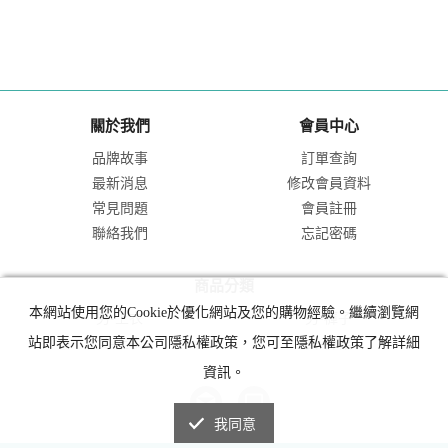
關於我們
會員中心
品牌故事
訂單查詢
最新消息
修改會員資料
常見問題
會員註冊
聯絡我們
忘記密碼
商品分類
本網站使用您的Cookie於優化網站及您的購物經驗。繼續瀏覽網
男-上衣
男-褲子
站即表示您同意本公司隱私權政策，您可至隱私權政策了解詳細
女-上衣
女-褲裙
資訊。
我同意