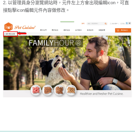
2. 以管理員身分瀏覽網站時，元件左上方會出現編輯icon，可直
接點擊icon編輯元件內容做修改。