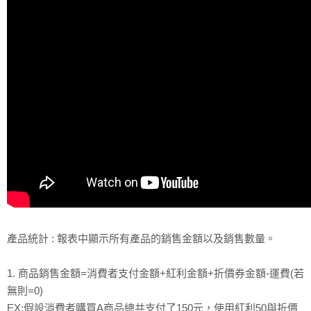
產品統計 : 報表中顯示所有產品的銷售金額以及銷售數量。
1. 商品銷售金額=消費者支付金額+紅利金額+折價券金額-運費(若
無則=0)
EX:假設消費者購買A商品總共支付了150元，使用紅利50與折價