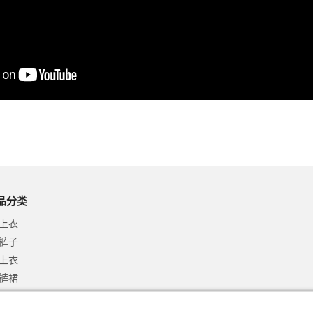
品分类
-上衣
-裤子
-上衣
-裤裙