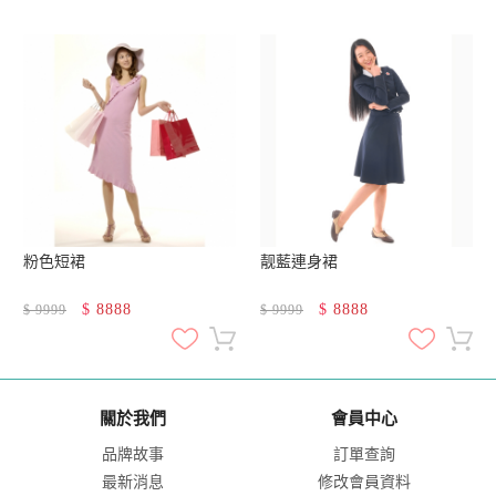
粉色短裙
靓藍連身裙
$
8888
$
8888
$
9999
$
9999
關於我們
會員中心
品牌故事
訂單查詢
最新消息
修改會員資料